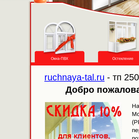
Окна-ПВХ
Остекление
ruchnaya-tal.ru
- тп 25
Добро пожалова
На
Мо
(P
п
по