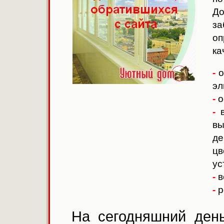
До
за
оп
ка
-
о
эл
-
о
-
в
вы
де
цв
ус
-
в
-
р
На сегодняшний ден