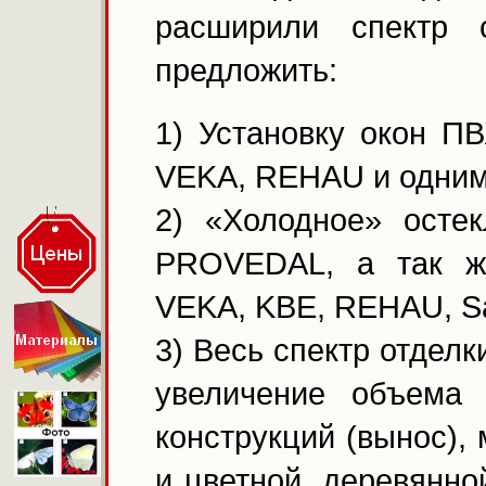
расширили спектр
предложить:
1) Установку окон П
VEKA, REHAU и одним
2) «Холодное» осте
PROVEDAL, а так ж
VEKA, KBE, REHAU, S
3) Весь спектр отделк
увеличение объема
конструкций (вынос),
и цветной, деревянной