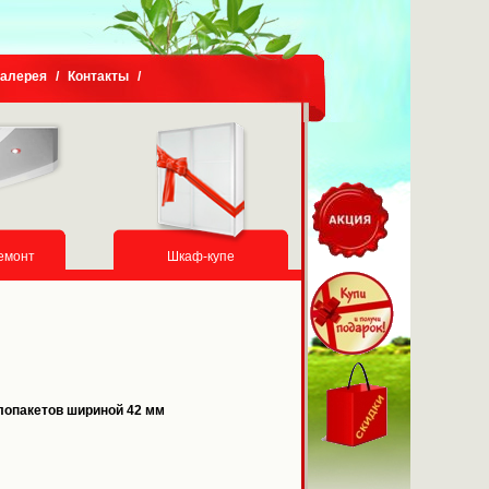
галерея
/
Контакты
/
емонт
Шкаф-купе
клопакетов шириной 42 мм