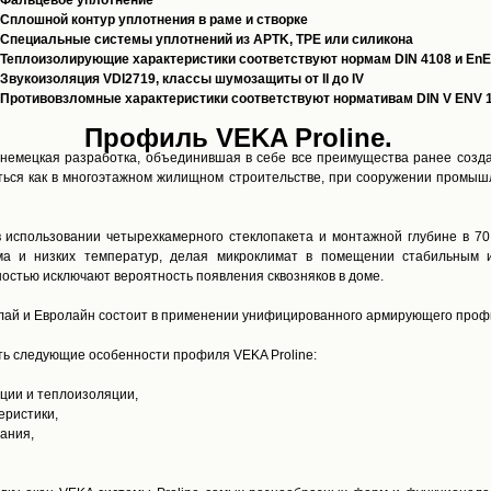
Фальцевое уплотнение
Сплошной контур уплотнения в раме и створке
Специальные системы уплотнений из APTK, TPE или силикона
Теплоизолирующие характеристики соответствуют нормам DIN 4108 и En
Звукоизоляция VDI2719, классы шумозащиты от II до IV
Противовзломные характеристики соответствуют нормативам DIN V ENV 
Профиль VEKA Proline.
 немецкая разработка, объединившая в себе все преимущества ранее созда
ться как в многоэтажном жилищном строительстве, при сооружении промыш
в использовании четырехкамерного стеклопакета и монтажной глубине в 70
ма и низких температур, делая микроклимат в помещении стабильным
остью исключают вероятность появления сквозняков в доме.
тлай и Евролайн состоит в применении унифицированного армирующего профи
ь следующие особенности профиля VEKA Proline:
ии и теплоизоляции,
ристики,
ания,