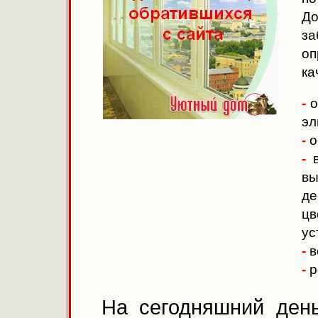
До
за
оп
ка
-
о
эл
-
о
-
в
вы
де
цв
ус
-
в
-
р
На сегодняшний ден