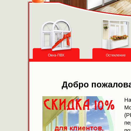
Окна-ПВХ
Остекление
Добро пожалова
На
Мо
(P
п
по