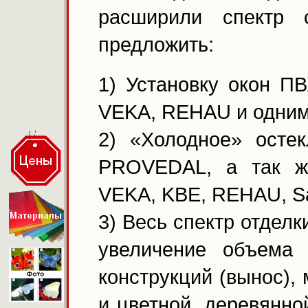
расширили спектр
предложить:
1) Установку окон П
VEKA, REHAU и одним
2) «Холодное» осте
PROVEDAL, а так ж
VEKA, KBE, REHAU, S
3) Весь спектр отделк
увеличение объема
конструкций (вынос),
и цветной, деревянной